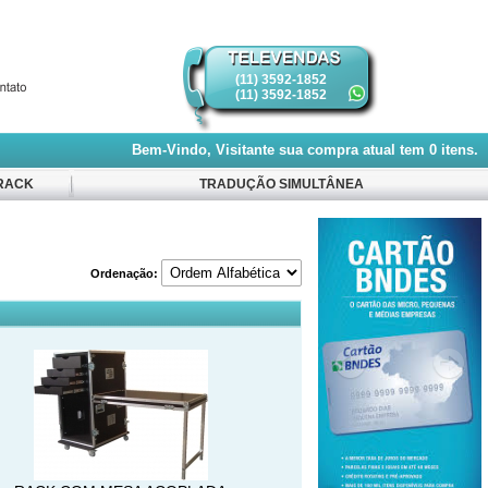
(11) 3592-1852
(11) 3592-1852
Bem-Vindo, Visitante
sua compra atual tem
0
itens.
RACK
TRADUÇÃO SIMULTÂNEA
Ordenação: