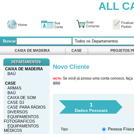
ALL C
Buscar
CAIXA DE MADEIRA
CASE
PROJETOS P
Novo Cliente
CAIXA DE MADEIRA
BAÚ
Se você já possui uma conta conosco, faça 
NOTA:
aqui
.
CASE
ARMAS
BAÚ
CAIXA DE SOM
CASE DJ
1
CASE PARA RÁDIOS
Dados Pessoais
DIVERSOS
EQUIPAMENTOS
FOTOGRAFICOS
EQUIPAMENTOS
Pessoa Físic
Tipo
MÉDICOS