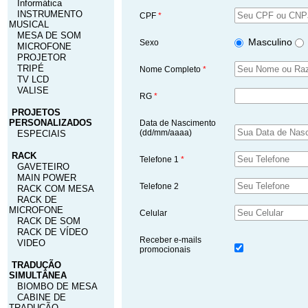
Informática
INSTRUMENTO
CPF
*
MUSICAL
MESA DE SOM
Masculino
Sexo
MICROFONE
PROJETOR
TRIPÉ
Nome Completo
*
TV LCD
VALISE
RG
*
PROJETOS
PERSONALIZADOS
Data de Nascimento
(dd/mm/aaaa)
ESPECIAIS
RACK
Telefone 1
*
GAVETEIRO
MAIN POWER
Telefone 2
RACK COM MESA
RACK DE
MICROFONE
Celular
RACK DE SOM
RACK DE VÍDEO
Receber e-mails
VIDEO
promocionais
TRADUÇÃO
SIMULTÂNEA
BIOMBO DE MESA
CABINE DE
TRADUÇÃO