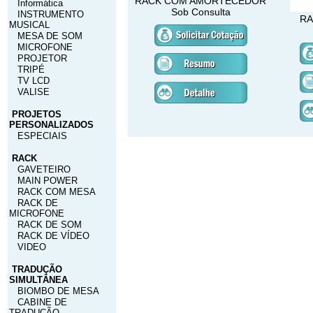
RACK COM AMORTECEDOR
Informática
Sob Consulta
INSTRUMENTO
RA
MUSICAL
MESA DE SOM
MICROFONE
PROJETOR
TRIPÉ
TV LCD
VALISE
PROJETOS
PERSONALIZADOS
ESPECIAIS
RACK
GAVETEIRO
MAIN POWER
RACK COM MESA
RACK DE
MICROFONE
RACK DE SOM
RACK DE VÍDEO
VIDEO
TRADUÇÃO
SIMULTÂNEA
BIOMBO DE MESA
CABINE DE
TRADUÇÃO